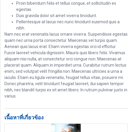
Proin bibendum felis et tellus congue, et sollicitudin ex
egestas.
Duis gravida dolor sit amet viverra tincidunt.
Pellentesque at lacus nec nunc tincidunt euismod quis a
nibh.
Nam nec erat venenatis lacus ornare viverra. Suspendisse egestas
quam nec urna porta consectetur. Maecenas vel turpis quam.
Aenean quis lacus erat. Etiam viverra egestas orci id efficitur.
Fusce laoreet vehicula dignissim. Mauris quis libero felis. Vivamus
aliquam nisi nulla, at consectetur orci congue non. Maecenas at
placerat quam. Aliquam in imperdiet urna. Curabitur rutrum lectus
enim, sed volutpat velit fringilla non. Maecenas ultricies a urna a
iaculis. Etiam eu ligula venenatis, feugiat tellus vitae, posuere mi.
Donec pharetra, velit tincidunt feugiat laoreet, dui sapien tempor
nibh, nec blandit turpis ex sit amet libero. In rutrum pulvinar justo in
varius.
เนื้อหาที่เกี่ยวข้อง